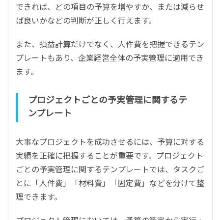
できれば、どの項目の予算を増やすか、または減らせ
ば良いかなどの判断が正しく行えます。
また、損益計算だけでなく、人件費を把握できるテン
プレートもあり、企業経営全体の予実管理に適用でき
ます。
プロジェクトごとの予実管理に関するテ
ンプレート
大事なプロジェクトを成功させるには、予算に対する
実績を正確に把握することが重要です。プロジェクト
ごとの予実管理に関するテンプレートでは、タスクご
とに「人件費」「材料費」「固定費」などを分けて整
理できます。
プロジェクト管理においては、予算の策定から実行・