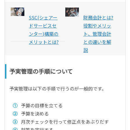
SSC(シェアー
財務会計とは?
ドサービスセ
役割やメリッ
ンター)構築の
ト、管理会計
メリットとは?
との違いを解
説
予実管理の手順について
予実管理は以下の手順で行うのが一般的です。
予算の目標を立てる
予算を決める
月次チェックを行って修正点をあぶりだす
対策を実行する