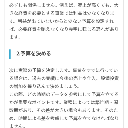
必ずしも関係しません。例えば、売上が高くても、大
きな経費を必要とする事業では利益は少なくなりま
す。利益が出ていないからと少ない予算を設定すれ
ば、必要経費を賄えなくなり赤字に転じる恐れがあり
ます。
2.予算を決める
次に実際の予算を決定します。事業をすでに行ってい
る場合は、過去の実績に今後の売上や仕入、設備投資
の増加を織り込んで決めましょう。
この際、どの時期のデータを参考にして予算を立てる
かが重要なポイントです。業種によっては繁忙期・閑
散期があり、その差が大きい場合もあります。そのた
め、時期による差を考慮した予算を立てなければなり
ません。