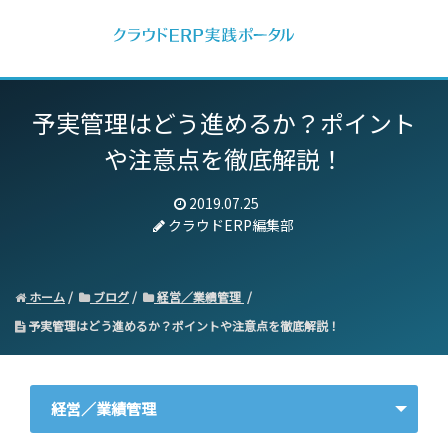
予実管理はどう進めるか？ポイント
や注意点を徹底解説！
2019.07.25
クラウドERP編集部
ホーム
ブログ
経営／業績管理
予実管理はどう進めるか？ポイントや注意点を徹底解説！
経営／業績管理