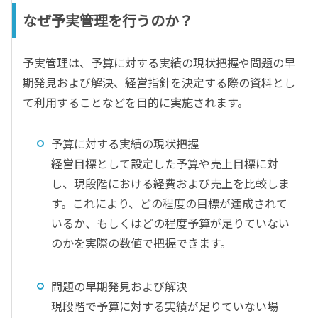
なぜ予実管理を行うのか？
予実管理は、予算に対する実績の現状把握や問題の早
期発見および解決、経営指針を決定する際の資料とし
て利用することなどを目的に実施されます。
予算に対する実績の現状把握
経営目標として設定した予算や売上目標に対
し、現段階における経費および売上を比較しま
す。これにより、どの程度の目標が達成されて
いるか、もしくはどの程度予算が足りていない
のかを実際の数値で把握できます。
問題の早期発見および解決
現段階で予算に対する実績が足りていない場