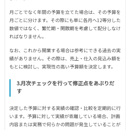
月ごとでなく年間の予算を立てた場合は、その予算を
月ごとに分けます。その際にも単に各月へ12等分した
数値ではなく、繁忙期・閑散期を考慮して配分しなけ
ればなりません。
なお、これから開業する場合は参考にできる過去の実
績がありません。その際は、売上・仕入の見込み額を
もとに検討し、実現性の高い予算額を決定します。
3.月次チェックを行って修正点をあぶりだ
す
決定した予算に対する実績の確認・比較を定期的に行
います。予算に対して実績が乖離している場合、計画
内容または実務で何らかの問題が発生していることが