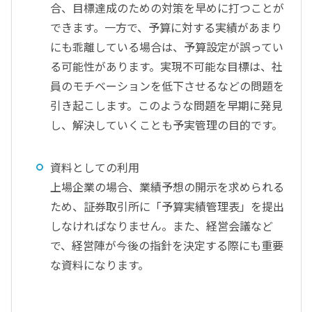
合、目標達成のための対策を早めに打つことが
できます。一方で、予算に対する実績があまり
にも乖離している場合は、予算設定が誤ってい
る可能性があります。実現不可能な目標は、社
員のモチベーションを低下させるなどの問題を
引き起こします。このような問題を早期に発見
し、解決していくことも予実管理の目的です。
資料としての利用
上場企業の場合、業績予想の開示を求められる
ため、証券取引所に「予算実績管理表」を提出
しなければなりません。また、経営会議など
で、経営陣が今後の指針を決定する際にも重要
な資料になります。