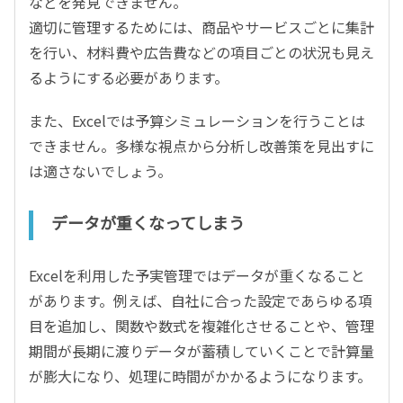
などを発見できません。
適切に管理するためには、商品やサービスごとに集計
を行い、材料費や広告費などの項目ごとの状況も見え
るようにする必要があります。
また、Excelでは予算シミュレーションを行うことは
できません。多様な視点から分析し改善策を見出すに
は適さないでしょう。
データが重くなってしまう
Excelを利用した予実管理ではデータが重くなること
があります。例えば、自社に合った設定であらゆる項
目を追加し、関数や数式を複雑化させることや、管理
期間が長期に渡りデータが蓄積していくことで計算量
が膨大になり、処理に時間がかかるようになります。