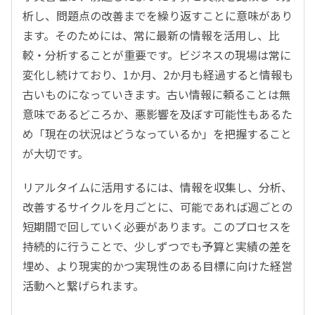
析し、問題点の改善までを繰り返すことに意味があり
ます。そのためには、常に最新の情報を活用し、比
較・分析することが重要です。ビジネスの現場は常に
変化し続けており、1か月、2か月も経過すると情報も
古いものになっていきます。古い情報に頼ることは無
意味であるどころか、悪影響を及ぼす可能性もあるた
め「現在の状況はどうなっているか」を把握すること
が大切です。
リアルタイムに活用するには、情報を収集し、分析、
改善するサイクルを月ごとに、可能であれば週ごとの
短期間で回していく必要があります。このプロセスを
持続的に行うことで、少しずつでも予算と実績の差を
埋め、より現実的かつ実現性のある目標に向けた経営
活動へと繋げられます。