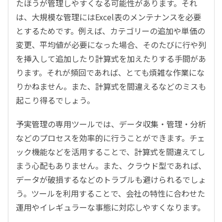
たほうが管理しやすくなる可能性があります。それ
は、大規模な管理にはExcel表のメンテナンスを必要
とするためです。例えば、カテゴリーの追加や単価の
変更、平均値が必要になった場合、そのたびに行や列
を挿入して追加したり計算式を加えたりする手間があ
ります。それが頻回であれば、とても煩雑な作業にな
りかねません。また、計算式を間違えるなどのミスも
起こり得るでしょう。
予実管理の専用ツールでは、データ収集・管理・分析
などのプロセスを効率的に行うことができます。チェ
ック機能などを活用することで、計算式を間違えてし
まう心配もありません。また、クラウド型であれば、
データが破損するなどのトラブルも避けられるでしょ
う。ツールを利用することで、会社の特性に合わせた
運用やイレギュラーな事態に対応しやすくなります。