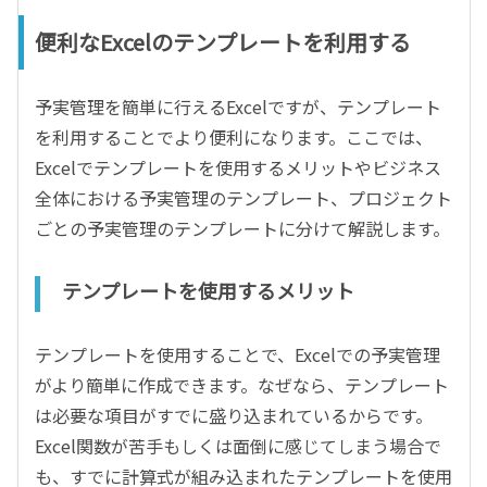
便利なExcelのテンプレートを利用する
予実管理を簡単に行えるExcelですが、テンプレート
を利用することでより便利になります。ここでは、
Excelでテンプレートを使用するメリットやビジネス
全体における予実管理のテンプレート、プロジェクト
ごとの予実管理のテンプレートに分けて解説します。
テンプレートを使用するメリット
テンプレートを使用することで、Excelでの予実管理
がより簡単に作成できます。なぜなら、テンプレート
は必要な項目がすでに盛り込まれているからです。
Excel関数が苦手もしくは面倒に感じてしまう場合で
も、すでに計算式が組み込まれたテンプレートを使用