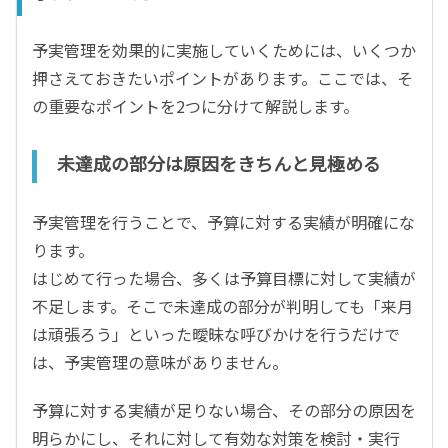
予実管理を効果的に実施していくためには、いくつか
押さえておきたいポイントがあります。ここでは、そ
の重要なポイントを2つに分けて解説します。
未達成の部分は原因をきちんと見極める
予実管理を行うことで、予算に対する実績が明確にな
ります。
はじめて行った場合、多くは予算目標に対して実績が
不足します。そこで未達成の部分が判明しても「来月
は頑張ろう」といった曖昧な呼びかけを行うだけで
は、予実管理の意味がありません。
予算に対する実績が足りない場合、その部分の原因を
明らかにし、それに対して有効な対策を検討・実行