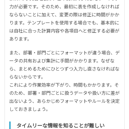
力が必要です。そのため、最初に表を作成しなければ
ならないことに加えて、変更の際は修正に時間がかか
ります。テンプレートを使用する場合でも、基本的に
は自社に合った計算内容や各項目へと修正する必要が
あります。
また、部署・部門ごとにフォーマットが違う場合、デ
ータの共有および集計に手間がかかります。なぜな
ら、まとめるためにひとつずつ入力し直さなければな
らないからです。
これにより作業効率が下がり、時間もかかります。そ
のため、部署・部門ごとに扱うデータや扱い方に差が
出ないよう、あらかじめフォーマットやルールを決定
しておきましょう。
タイムリーな情報を知ることが難しい