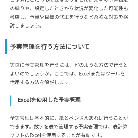
の誤りや、設定したときから状況が変化した可能性も
考慮し、予算や目標の修正を行うなど柔軟な対策を検
討しましょう。
予実管理を行う方法について
実際に予実管理を行うには、どのような方法で行うと
よいのでしょうか。ここでは、Excelまたはツールを
活用する方法を解説します。
Excelを使用した予実管理
予実管理は基本的に、紙とペンさえあれば行うことが
できます。数字を表で管理する予実管理では、表計算
ソフトのExcelを使用することが有効です。