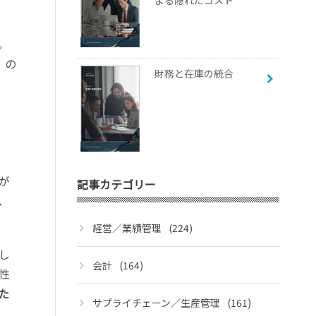
よる隠れたコスト
。
）の
財務と在庫の統合
が
記事カテゴリー
、
経営／業績管理
(224)
し
会計
(164)
性
た
サプライチェーン／生産管理
(161)