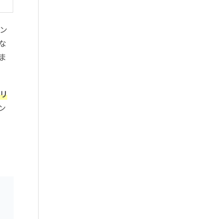
ン
な
ま
リ
ン