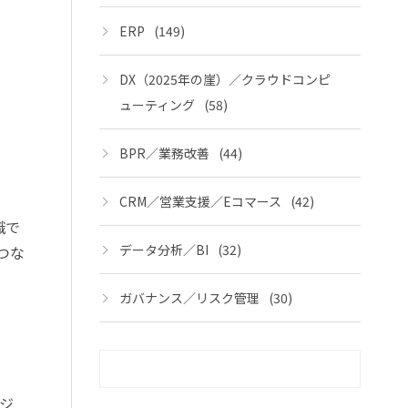
ERP
(149)
DX（2025年の崖）／クラウドコンピ
ューティング
(58)
BPR／業務改善
(44)
CRM／営業支援／Eコマース
(42)
識で
データ分析／BI
(32)
つな
ガバナンス／リスク管理
(30)
ジ