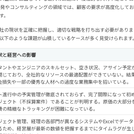
ム開発やコンサルティングの領域では、顧客の要求が高度化してお
す。
社の現状を正確に把握し、適切な戦略を打ち出す必要がありま
以下のような課題が山積しているケースが多く見受けられます
状と経営への影響
タントやエンジニアのスキルセット、空き状況、アサイン予定
閉じており、全社的なリソースの最適配置ができていない。結
会損失や一部の優秀な人材への過度な業務集中を招いている。
ト進行中の予実管理が徹底されておらず、完了間際になって初
ジェクト（不採算案件）であることが判明する。原価の大部分
費の精緻なトラッキングが困難になっている。
ジェクト管理、経理の各部門が異なるシステムやExcelでデータ
るため、経営層が最新の数値を把握するまでにタイムラグが生