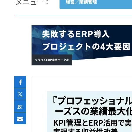
メニュー：
経営／業績管理
- すべて -
ERP
会計
経営／業績管理
サプライチェーン／生産管理
CRM／営業支援／Eコマース
DX（2025年の崖）／クラウド
データ分析／BI
ガバナンス／リスク管理
BPR／業務改善