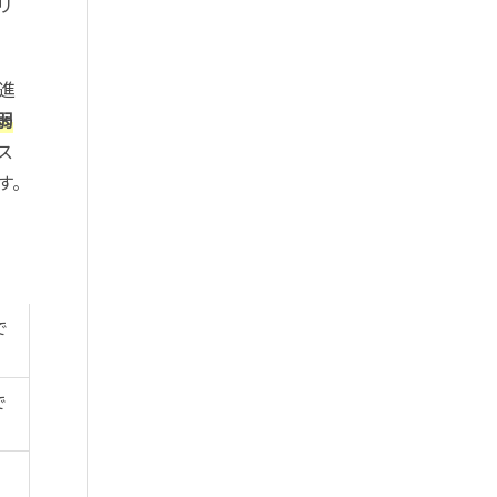
リ
進
弱
ス
す。
で
で