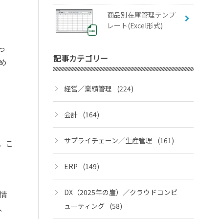
商品別在庫管理テンプ
レート(Excel形式)
っ
記事カテゴリー
め
経営／業績管理
(224)
会計
(164)
サプライチェーン／生産管理
(161)
。こ
ERP
(149)
DX（2025年の崖）／クラウドコンピ
情
ューティング
(58)
、