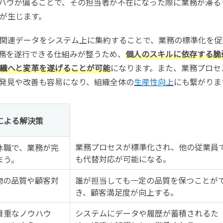
ハウが偏ることで、その担当者が不在になった際に業務が滞る
が生じます。
関連データをシステム上に集約することで、業務の標準化を促
務を遂行できる仕組みが整うため、
個人のスキルに依存する脆
織へと変革を遂げることが可能
になります。また、業務プロセ
発見や改善も容易になり、組織全体の
生産性向上
にも繋がりま
による解決策
業務プロセスが標準化され、他の従業員
休職で、業務が完
も代替対応が可能になる。
まう。
物の品質や顧客対
誰が担当しても一定の品質を保つことが
。
き、顧客満足度が向上する。
貴重なノウハウ
システムにデータや履歴が蓄積されるた