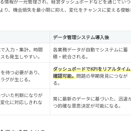
る情報が一元管理され、経営ダッシュボードなどを通じていつ
より、機会損失を最小限に抑え、変化をチャンスに変える俊敏
データ管理システム導入後
業で入力・集計。時間
各業務データが自動でシステムに蓄
ミスも発生しやすい。
積・統合される。
ダッシュボードでKPIをリアルタイム
告を待つ必要があり、
確認可能。
問題の早期発見につなが
ムラグが生じる。
る。
基づいた判断になりが
常に最新のデータに基づいた、迅速
な変化に対応しきれな
つ的確な意思決定が可能になる。