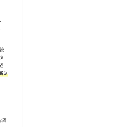
、
、
統
タ
経
断ミ
な課