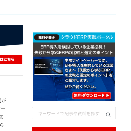
間が
デー
る
ら