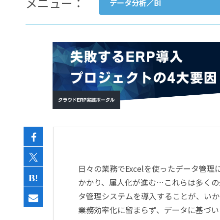
メニュー：
データ分析／BI
- すべて -
ERP
会計
経営／業績管理
サプライチェーン／生産管理
CRM／営業支援／Eコマース
DX（2025年の崖）／クラウド
データ分析／BI
ガバナンス／リスク管理
BPR／業務改善
日々の業務でExcelを使ったデータ管
かかり、属人化が進む…これらは多くの企
タ管理システムを導入することが、いか
業務効率化に留まらず、データに基づい