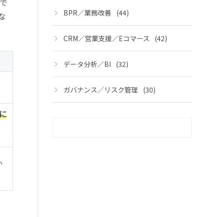
で
BPR／業務改善
(44)
な
CRM／営業支援／Eコマース
(42)
データ分析／BI
(32)
ガバナンス／リスク管理
(30)
に
か