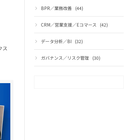
BPR／業務改善
(44)
CRM／営業支援／Eコマース
(42)
データ分析／BI
(32)
クス
ガバナンス／リスク管理
(30)