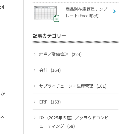
た4
商品別在庫管理テンプ
レート(Excel形式)
記事カテゴリー
経営／業績管理
(224)
会計
(164)
サプライチェーン／生産管理
(161)
軸か
ERP
(153)
ス
DX（2025年の崖）／クラウドコンピ
ューティング
(58)