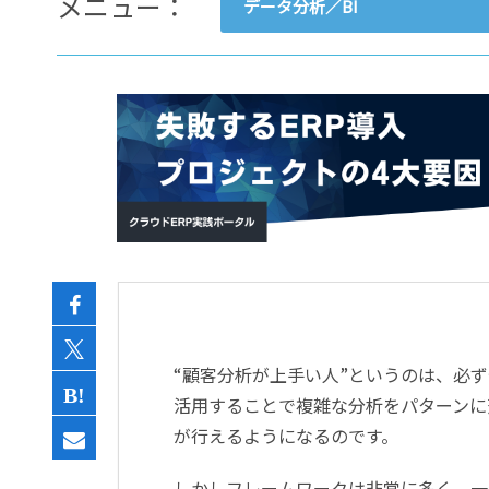
メニュー：
データ分析／BI
- すべて -
ERP
会計
経営／業績管理
サプライチェーン／生産管理
CRM／営業支援／Eコマース
DX（2025年の崖）／クラウド
データ分析／BI
ガバナンス／リスク管理
BPR／業務改善
“顧客分析が上手い人
”というのは、必
活用することで複雑な分析をパターンに
が行えるようになるのです。
しかしフレームワークは非常に多く、一