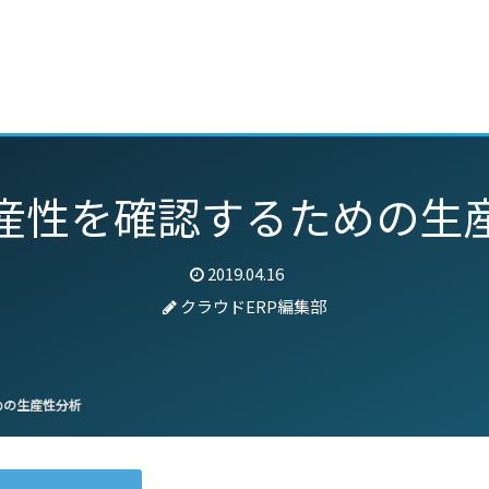
動画
セミナー
ブログ
特集
パートナー
産性を確認するための生
2019.04.16
クラウドERP編集部
めの生産性分析