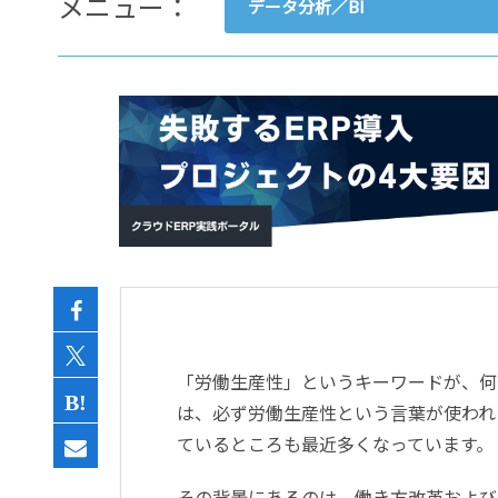
メニュー：
データ分析／BI
- すべて -
ERP
会計
経営／業績管理
サプライチェーン／生産管理
CRM／営業支援／Eコマース
DX（2025年の崖）／クラウド
データ分析／BI
ガバナンス／リスク管理
BPR／業務改善
「労働生産性」というキーワードが、何
は、必ず労働生産性という言葉が使われ
ているところも最近多くなっています。
その背景にあるのは、働き方改革および