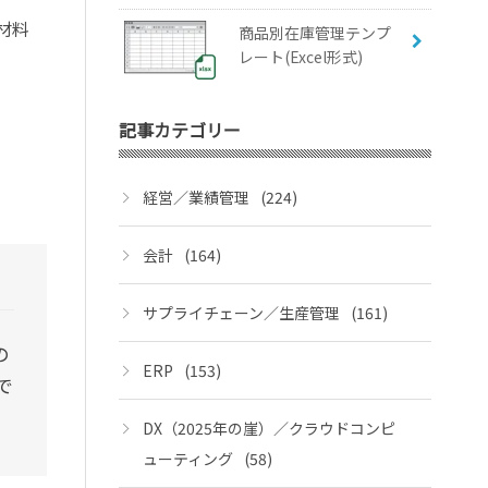
材料
商品別在庫管理テンプ
レート(Excel形式)
記事カテゴリー
経営／業績管理
(224)
会計
(164)
サプライチェーン／生産管理
(161)
の
ERP
(153)
で
DX（2025年の崖）／クラウドコンピ
ューティング
(58)