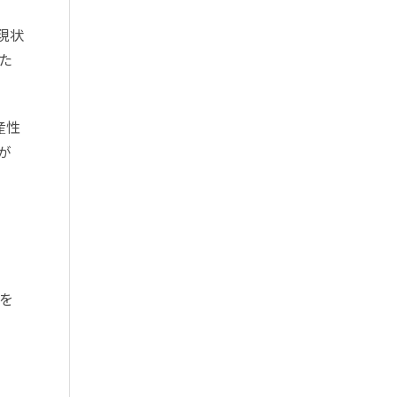
現状
た
産性
が
を