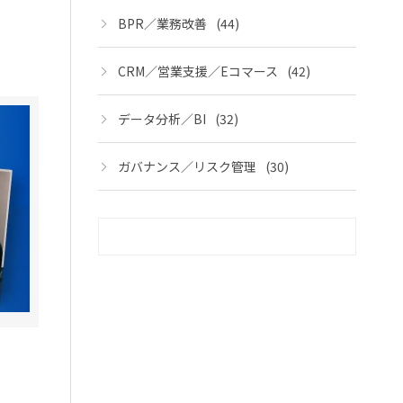
BPR／業務改善
(44)
CRM／営業支援／Eコマース
(42)
データ分析／BI
(32)
ガバナンス／リスク管理
(30)