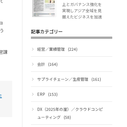
て
上とガバナンス強化を
実現しアジア全域を見
据えたビジネスを加速
ョ
う
記事カテゴリー
経営／業績管理
(224)
営課
会計
(164)
サプライチェーン／生産管理
(161)
ERP
(153)
主
DX（2025年の崖）／クラウドコンピ
ューティング
(58)