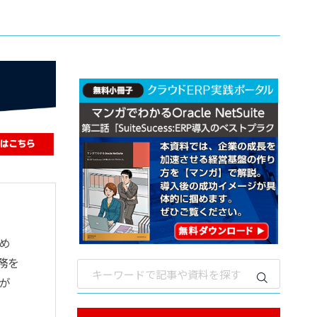
求め
務を
が