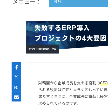
メニュー：
会計
- すべて -
ERP
会計
経営／業績管理
サプライチェーン／生産管理
CRM／営業支援／Eコマース
DX（2025年の崖）／クラウド
データ分析／BI
ガバナンス／リスク管理
BPR／業務改善
財務面から企業成長を支える役割の
CFO
られる役割は従来と大きく変わっていま
果たすと同時に、企業成長に貢献し経営
求められているのです。