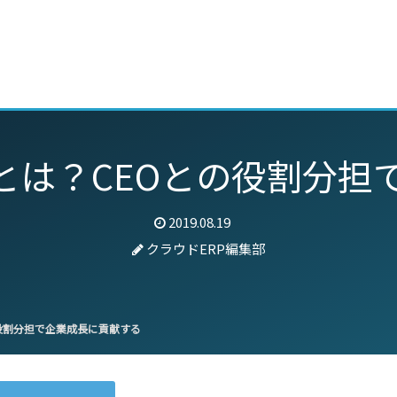
動画
セミナー
ブログ
特集
パートナー
割とは？CEOとの役割分担
2019.08.19
クラウドERP編集部
の役割分担で企業成長に貢献する