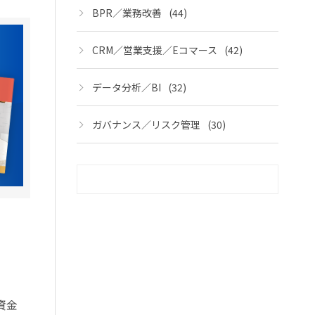
BPR／業務改善
(44)
CRM／営業支援／Eコマース
(42)
データ分析／BI
(32)
ガバナンス／リスク管理
(30)
。
資金