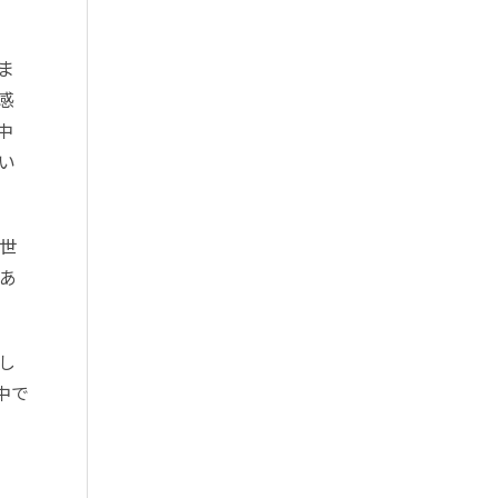
ま
感
中
い
世
あ
し
中で