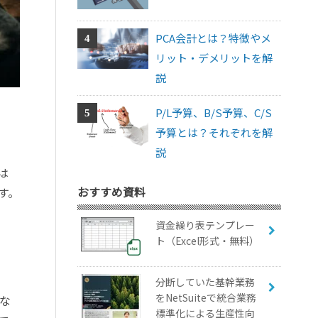
PCA会計とは？特徴やメ
リット・デメリットを解
説
P/L予算、B/S予算、C/S
予算とは？それぞれを解
説
は
おすすめ資料
す。
資金繰り表テンプレー
ト（Excel形式・無料）
分断していた基幹業務
をNetSuiteで統合業務
な
標準化による生産性向