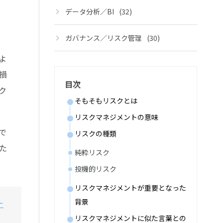
データ分析／BI
(32)
ガバナンス／リスク管理
(30)
よ
損
目次
ク
そもそもリスクとは
リスクマネジメントの意味
で
リスクの種類
た
純粋リスク
投機的リスク
リスクマネジメントが重要となった
背景
ナ
リスクマネジメントに似た言葉との