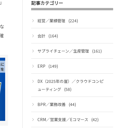
」
記事カテゴリー
経営／業績管理
(224)
な
確
会計
(164)
サプライチェーン／生産管理
(161)
ERP
(149)
DX（2025年の崖）／クラウドコンピ
ューティング
(58)
BPR／業務改善
(44)
CRM／営業支援／Eコマース
(42)