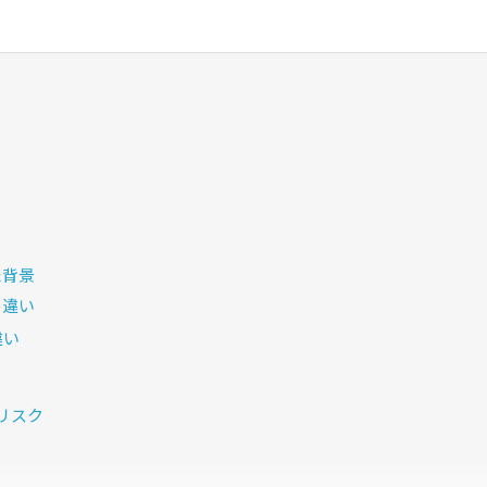
た背景
の違い
違い
リスク