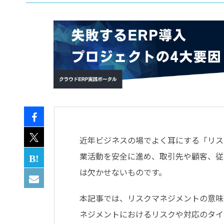
- すべて -
ERP
会計
経営／業績管理
サプライチェーン／生産管理
CRM／営業支援／Eコマース
DX（2025年の崖）／クラウド
データ分析／BI
ガバナンス／リスク管理
近年ビジネスの場でよく耳にする「リス
BPR／業務改善
業活動を安全に進め、取引先や顧客、従
は欠かせないものです。
本記事では、リスクマネジメントの意味
ネジメントにおけるリスクや対応のタイ