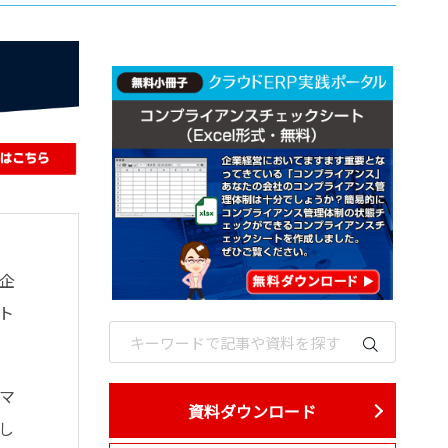
企
ト
マ
資料ダウンロード
し