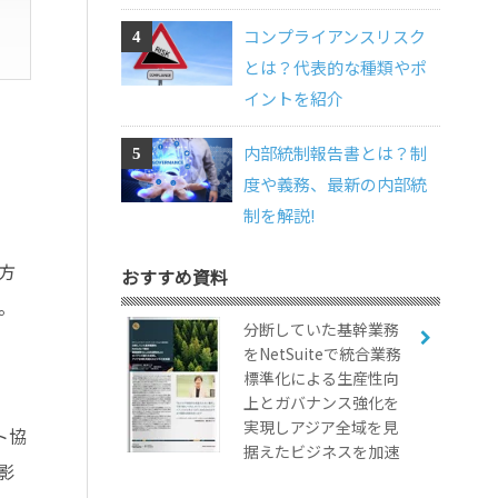
コンプライアンスリスク
とは？代表的な種類やポ
イントを紹介
内部統制報告書とは？制
度や義務、最新の内部統
制を解説!
方
おすすめ資料
。
分断していた基幹業務
をNetSuiteで統合業務
標準化による生産性向
上とガバナンス強化を
実現しアジア全域を見
ント協
据えたビジネスを加速
影