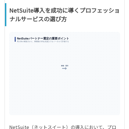
NetSuite導入を成功に導くプロフェッショ
ナルサービスの選び方
NetSuiteパートナー選定の重要ポイント
導入時の構築力から、稼働後の伴走支援までをトータルで評価する
1. 導入期の選定基準
2. 稼働後の伴走支援体制
業界・業務への深い理解
ユーザートレーニング（自立運用の定着）
Fit to Standardの推進、同業の実績
バージョンアップ影響調査・新機能提案
稼働・運用
NetSuiteの高度な専門性
認定資格者数、標準機能の最大活用
機能拡張・追加モジュール対応
確かなプロジェクト管理力
明確なSLAと迅速な保守サポート
独自の方法論、予算・スケジュールの遵守
変化し続けるビジネス環境に合わせ
システムを最適化し続ける「伴走力」が不可欠
NetSuite導入のゴール：経営基盤の強化と持続的成長
自社に最適なパートナー選定が、プロジェクトの成功と長期的なROI最大化を実現します
NetSuite（ネットスイート）の導入において、プロ