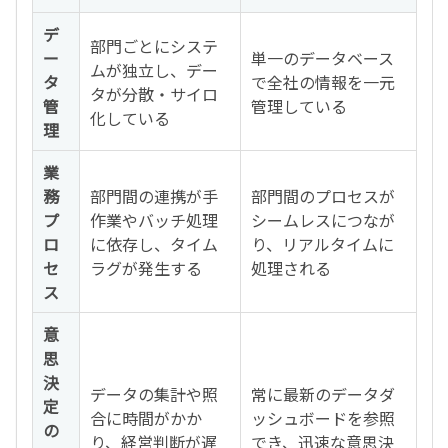
デ
部門ごとにシステ
ー
単一のデータベース
ムが独立し、デー
タ
で全社の情報を一元
タが分散・サイロ
管
管理している
化している
理
業
務
部門間の連携が手
部門間のプロセスが
プ
作業やバッチ処理
シームレスにつなが
ロ
に依存し、タイム
り、リアルタイムに
セ
ラグが発生する
処理される
ス
意
思
決
データの集計や照
常に最新のデータダ
定
合に時間がかか
ッシュボードを参照
の
り、経営判断が遅
でき、迅速な意思決