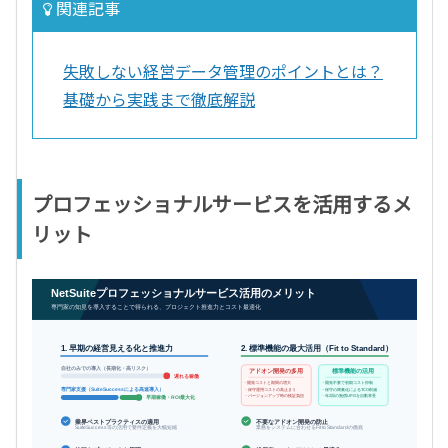
関連記事
失敗しない経営データ管理のポイントとは？
基礎から実践まで徹底解説
プロフェッショナルサービスを活用するメ
リット
NetSuiteプロフェッショナルサービス活用のメリット
専門家の知見を導入することで得られる、プロジェクト推進力とコスト最適化
1. 早期の経営見える化と推進力
2. 標準機能の最大活用（Fit to Standard）
自社のみでの導入（長期化・高リスク）
アドオン開発の多用
標準機能の活用
遅れる稼働
・開発コストと期間の増大
・開発不要で初期コスト抑制
専門家支援（SuiteSuccessによる高速導入）
・保守運用コストの高止まり
・保守の簡素化によるTCO削減
・バージョンアップ時の検証負担
・年2回の無償UPGを自動享受
早期稼働・ROI最大化
業界ベストプラクティスの適用
不要なアドオン開発の防止
SuiteSuccess等の活用で要件定義を大幅短縮
業務をシステムに合わせるFit to Standardの徹底