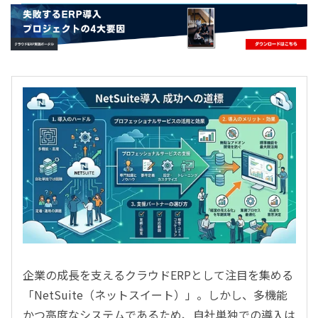
- すべて -
ERP
会計
経営／業績管理
サプライチェーン／生産管理
CRM／営業支援／Eコマース
DX（2025年の崖）／クラウドコンピューティング
データ分析／BI
ガバナンス／リスク管理
BPR／業務改善
企業の成長を支えるクラウドERPとして注目を集める
「NetSuite（ネットスイート）」。しかし、多機能
かつ高度なシステムであるため、自社単独での導入は