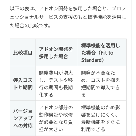
以下の表は、アドオン開発を多用した場合と、プロフ
ェッショナルサービスの支援のもと標準機能を活用し
た場合の比較です。
標準機能を活用し
アドオン開発を
比較項目
た場合（Fit to
多用した場合
Standard）
開発費用が増大
開発が不要なた
導入コス
し、テストや移
め、コストを抑え
トと期間
行の期間も長期
短期間で導入でき
化する
る
アドオン部分の
標準機能のため影
バージョ
動作検証や改修
響を受けにくく、
ンアップ
が必要となり負
最新機能をすぐに
への対応
担が大きい
利用できる