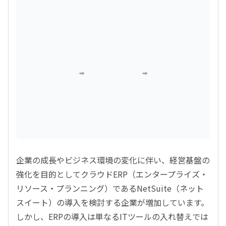
NetSuite導入にプロフェッショナルサービスが必要な理由
現状の課題
プロフェッショナルサービス
実現する未来
システム乱立とデータのサイロ化
システムと人間を繋ぐ架け橋
ベストプラクティス定着とROI最大化
リアルタイムな経営基盤
強力なプロジェクト推進・合意形成
業務ごとにデータが分断
販売
在庫
×
×
NetSuite
会計
統合データ
① データの統合・一元化
● データのサイロ化
● 業界ベストプラクティス
クレンジングと確実な移行計画
手作業での転記・照合が発生
世界標準プロセスによる効率化
他システムとの高度な連携設計
ヒューマンエラーのリスク増大
無駄なカスタマイズの排除
② Fit to Standard の適用
業務を標準機能へ適合させる
● 業務の属人化・ブラック化
● 経営状況の可視化
アドオン（追加開発）の最小化
老朽化したレガシーシステム
KPIダッシュボードの即時活用
見えない業務要件の存在
データに基づく迅速な意思決定
③ チェンジマネジメント
現場の心理的抵抗のケア
新業務プロセスへのスムーズな移行
● 自社リソースの限界
● 段階的なビジネス成長
ノウハウ不足による移行遅延
SuiteSuccessによる迅速導入
④ 実践的トレーニング・伴走
日常業務との兼務による破綻
成長に合わせた柔軟な機能拡張
業務シナリオに沿った教育
稼働後も定着するまでの伴走支援
企業の成長やビジネス環境の変化に伴い、経営基盤の
強化を目的としてクラウドERP（エンタープライズ・
リソース・プランニング）であるNetSuite（ネット
スイート）の導入を検討する企業が増加しています。
しかし、ERPの導入は単なるITツールの入れ替えでは