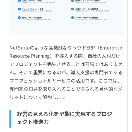
的確なプロジェクト管理
総所有コスト（TCO）の最適化
経験豊富なコンサルタントがリスクを先回り回避
将来的なシステム維持・管理費用を大幅に削減
チェンジマネジメント支援
無償アップデートの継続享受
稼働後の早期定着に向けた組織的な教育支援
追加開発を抑えることで、常に最新機能を利用可能
社内リソースの負荷軽減
グローバル標準での業務刷新
IT部門や業務部門の兼務負担を最小限に抑制
非効率な既存業務プロセス自体を抜本的に見直し
NetSuiteのような高機能なクラウドERP（Enterprise
Resource Planning）を導入する際、自社の人材だけ
でプロジェクトを完結させることは容易ではありませ
ん。そこで重要になるのが、導入支援の専門家である
プロフェッショナルサービスの活用です。ここでは、
専門家の知見を取り入れることで得られる具体的なメ
リットについて解説します。
経営の見える化を早期に実現するプロジ
ェクト推進力