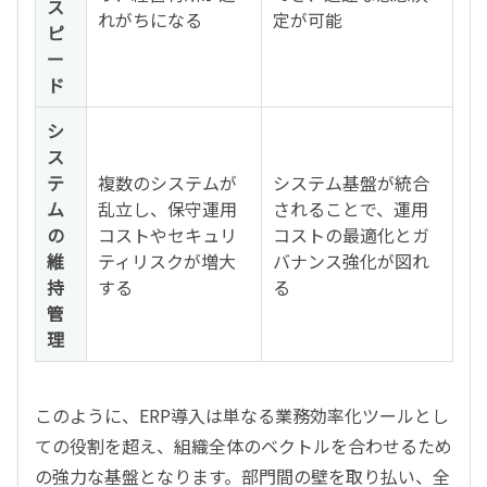
ス
れがちになる
定が可能
ピ
ー
ド
シ
ス
テ
複数のシステムが
システム基盤が統合
ム
乱立し、保守運用
されることで、運用
の
コストやセキュリ
コストの最適化とガ
維
ティリスクが増大
バナンス強化が図れ
持
する
る
管
理
このように、ERP導入は単なる業務効率化ツールとし
ての役割を超え、組織全体のベクトルを合わせるため
の強力な基盤となります。部門間の壁を取り払い、全