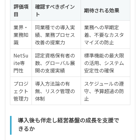
評価項
確認すべきポイン
期待される効果
目
ト
業界・
同業種での導入実
業務への早期定
業務知
績、業務プロセス
着、不要なカスタ
識
改善の提案力
マイズの防止
NetSu
認定資格保有者の
標準機能の最大限
ite専
数、グローバル展
の活用、システム
門性
開の支援実績
安定性の確保
プロジ
導入方法論の有
スケジュールの遵
ェクト
無、リスク管理の
守、予算超過の防
管理力
体制
止
導入後も伴走し経営基盤の成長を支援で
きるか