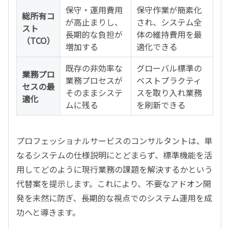
保守・運用費用
保守作業が簡素化
総所有コ
が高止まりし、
され、システム全
スト
長期的な負担が
体の維持費用を最
（TCO）
増加する
適化できる
既存の非効率な
グローバル標準の
業務プロ
業務プロセスが
ベストプラクティ
セスの最
そのままシステ
スを取り入れ業務
適化
ムに残る
を刷新できる
プロフェッショナルサービスのコンサルタントは、単
なるシステムの仕様説明にとどまらず、標準機能を活
用してどのように現行業務の課題を解決するかという
代替案を提示します。これにより、不要なアドオン開
発を未然に防ぎ、長期的な視点でのシステム運用を成
功へと導きます。