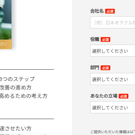
会社名
必須
役職
必須
部門
必須
3つのステップ
改善の進め方
高めるための考え方
あなたの立場
必須
速させたい方
ご提供いただいた情報は以