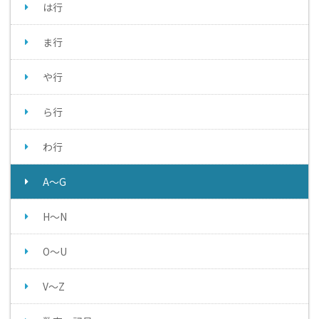
は行
ま行
や行
ら行
わ行
A～G
H～N
O～U
V～Z