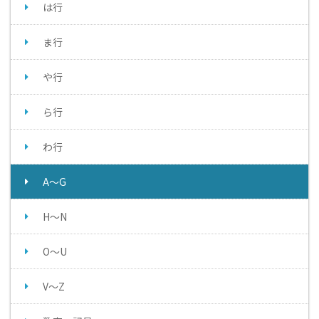
は行
ま行
や行
ら行
わ行
A～G
H～N
O～U
V～Z