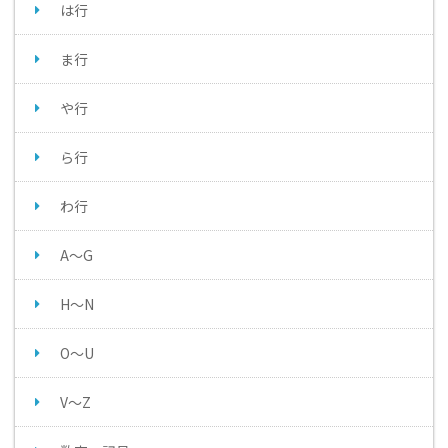
は行
ま行
や行
ら行
わ行
A～G
H～N
O～U
V～Z