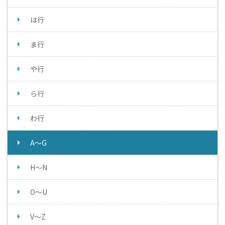
は行
ま行
や行
ら行
わ行
A～G
H～N
O～U
V～Z