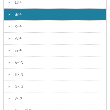
は行
ま行
や行
ら行
わ行
A～G
H～N
O～U
V～Z