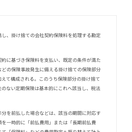
結し、掛け捨ての会社契約保険料を処理する勘定
契約に基づき保険料を支払い、既定の条件が満た
などの保険事故発生に備える掛け捨ての保険部分
加えて構成される。このうち保険部分の掛け捨て
性のない定期保険は基本的にこれへ該当し、税法
年分を前払した場合などは、該当の期間に対応す
額を一時的に「前払費用」または「長期前払費
じて「保険料」などの費用勘定へ振り替えて計上