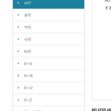
は行
す
ま行
や行
ら行
わ行
A～G
H～N
O～U
V～Z
RELATED AR