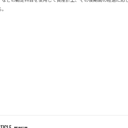
る。
TICLE