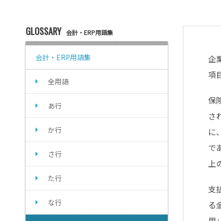
GLOSSARY
会計・ERP用語集
会計・ERP用語集
企
項
全用語
保
あ行
さ
か行
に
で
さ行
上
た行
支
な行
る
用