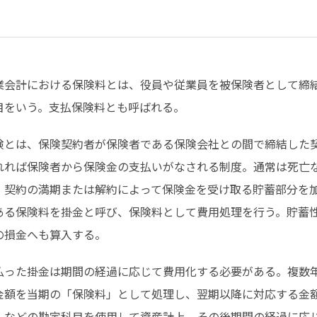
業会計における保険料とは、役員や従業員を被保険者として締
目をいう。支払保険料とも呼ばれる。
険とは、保険契約者が保険者である保険会社との間で締結した
れれば保険者から保険金の支払いがなされる制度。通常は死亡
、契約の満期または解約によって保険金を受け取る貯蓄部分を
ある保険料を掛金と呼び、保険料として費用処理を行う。貯蓄
の損金へも算入する。
払った掛金は期間の経過に応じて費用化する必要がある。複数
金額を当期の「保険料」として処理し、翌期以降に対応する金
」などの勘定科目を使用して資産計上、その後期間の経過に応