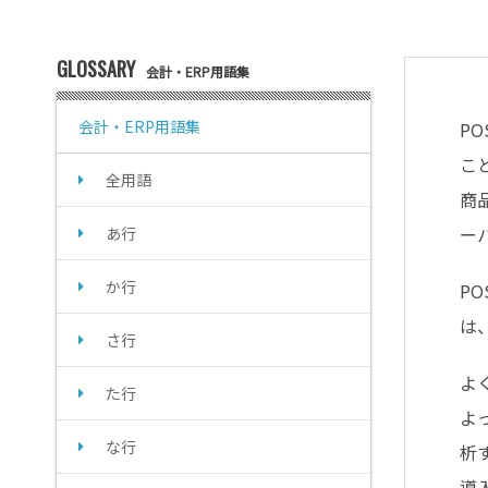
GLOSSARY
会計・ERP用語集
会計・ERP用語集
P
こ
全用語
商
ー
あ行
か行
P
は
さ行
よ
た行
よ
な行
析
導