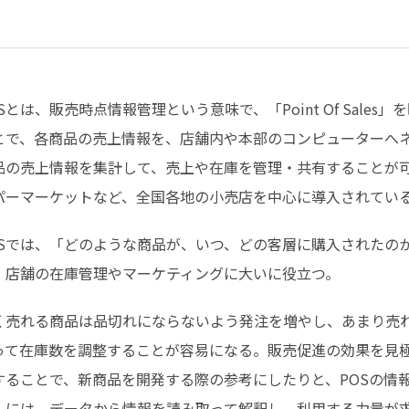
OSとは、販売時点情報管理という意味で、「Point Of Sal
とで、各商品の売上情報を、店舗内や本部のコンピューターへ
品の売上情報を集計して、売上や在庫を管理・共有することが可
パーマーケットなど、全国各地の小売店を中心に導入されてい
OSでは、「どのような商品が、いつ、どの客層に購入されたの
、店舗の在庫管理やマーケティングに大いに役立つ。
く売れる商品は品切れにならないよう発注を増やし、あまり売
って在庫数を調整することが容易になる。販売促進の効果を見
することで、新商品を開発する際の参考にしたりと、POSの情
入には、データから情報を読み取って解釈し、利用する力量が