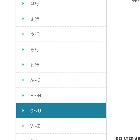
は行
ま行
や行
ら行
わ行
A～G
H～N
O～U
V～Z
RELATED AR