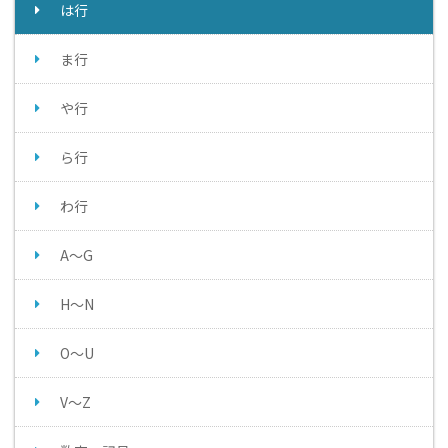
は行
ま行
や行
ら行
わ行
A～G
H～N
O～U
V～Z