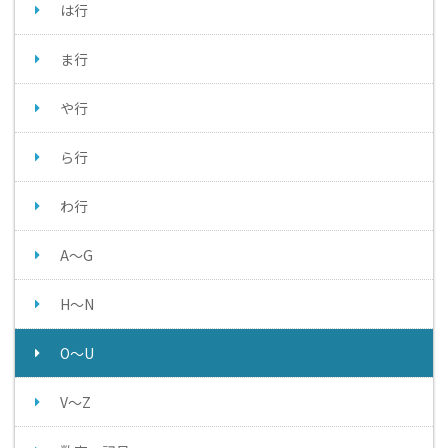
は行
ま行
や行
ら行
わ行
A～G
H～N
O～U
V～Z