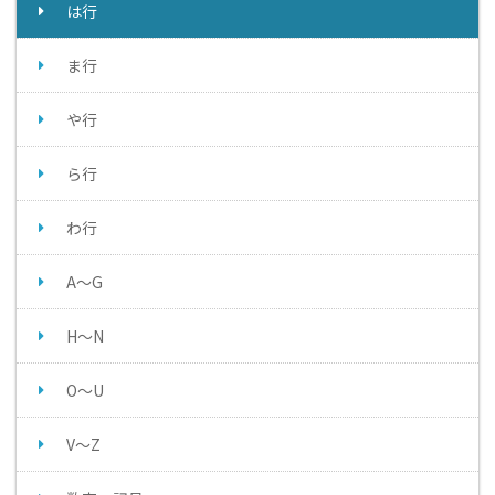
は行
ま行
や行
ら行
わ行
A～G
H～N
O～U
V～Z