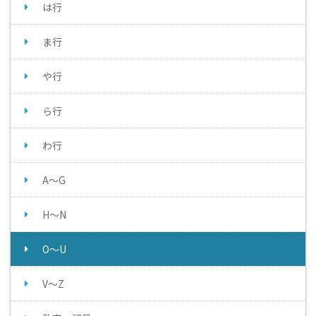
は行
ま行
や行
ら行
わ行
A～G
H～N
O～U
V～Z