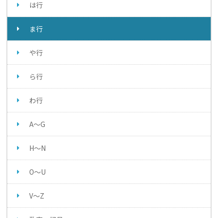
は行
ま行
や行
ら行
わ行
A～G
H～N
O～U
V～Z