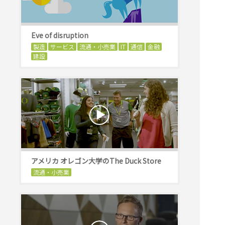
Eve of disruption
製造
サービス
流通・小売業
IT
通信
金融
建設
アメリカ オレゴン大学のThe Duck Store
流通・小売業