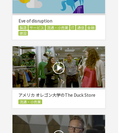
Eve of disruption
製造
サービス
流通・小売業
IT
通信
金融
建設
アメリカ オレゴン大学のThe Duck Store
流通・小売業