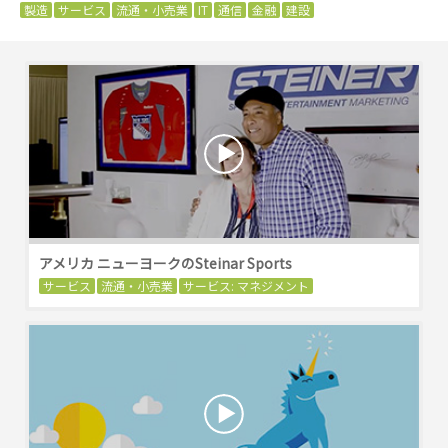
製造
サービス
流通・小売業
IT
通信
金融
建設
アメリカ ニューヨークのSteinar Sports
サービス
流通・小売業
サービス: マネジメント