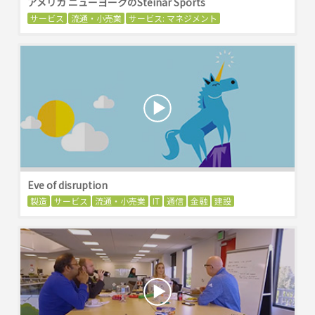
アメリカ ニューヨークのSteinar Sports
サービス
流通・小売業
サービス: マネジメント
Eve of disruption
製造
サービス
流通・小売業
IT
通信
金融
建設