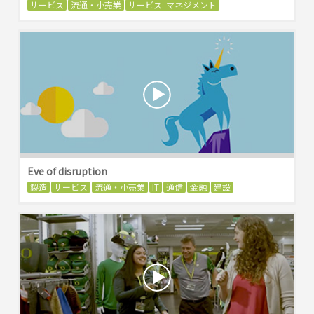
サービス
流通・小売業
サービス: マネジメント
Eve of disruption
製造
サービス
流通・小売業
IT
通信
金融
建設