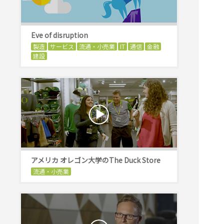
Eve of disruption
製造
サービス
流通・小売業
IT
通信
金融
建設
アメリカ オレゴン大学のThe Duck Store
流通・小売業