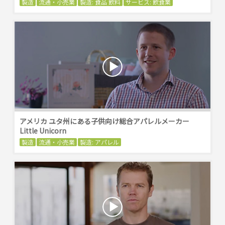
製造
流通・小売業
製造: 食品 飲料
サービス: 飲食業
アメリカ ユタ州にある子供向け総合アパレルメーカー
Little Unicorn
製造
流通・小売業
製造: アパレル