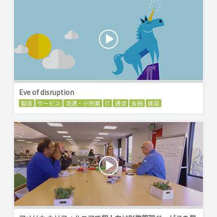
Eve of disruption
製造
サービス
流通・小売業
IT
通信
金融
建設