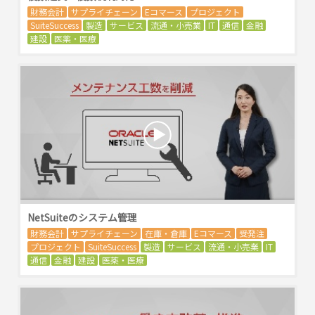
財務会計
サプライチェーン
Eコマース
プロジェクト
SuiteSuccess
製造
サービス
流通・小売業
IT
通信
金融
建設
医薬・医療
NetSuiteのシステム管理
財務会計
サプライチェーン
在庫・倉庫
Eコマース
受発注
プロジェクト
SuiteSuccess
製造
サービス
流通・小売業
IT
通信
金融
建設
医薬・医療