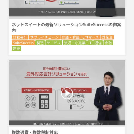
ネットスイートの最新ソリューションSuiteSuccessの御案
内
財務会計
サプライチェーン
在庫・倉庫
Eコマース
受発注
SuiteSuccess
製造
サービス
流通・小売業
IT
通信
金融
建設
複数通貨・複数税制対応