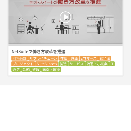
NetSuiteで働き方改革を推進
財務会計
サプライチェーン
在庫・倉庫
Eコマース
受発注
プロジェクト
SuiteSuccess
製造
サービス
流通・小売業
IT
通信
金融
建設
医薬・医療