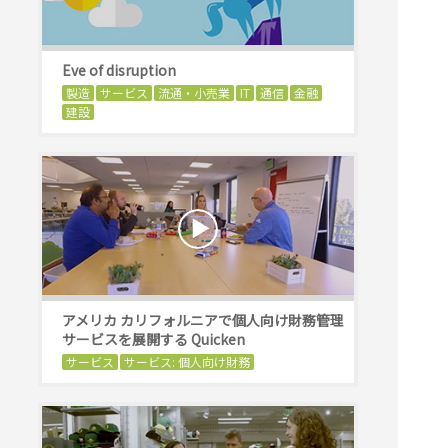
Eve of disruption
製造
サービス
流通・小売業
IT
通信
金融
建設
アメリカ カリフォルニアで個人向け財務管理
サービスを展開する Quicken
サービス
サービス: 個人向け財務