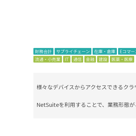
財務会計
サプライチェーン
在庫・倉庫
Eコマー
流通・小売業
IT
通信
金融
建設
医薬・医療
様々なデバイスからアクセスできるクラウドER
NetSuiteを利用することで、業務形