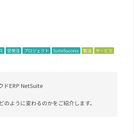
ス
受発注
プロジェクト
SuiteSuccess
製造
サービス
P NetSuite
態がどのように変わるのかをご紹介します。