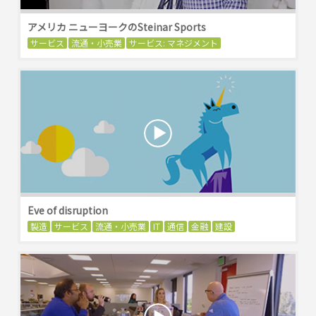
アメリカ ニューヨークのSteinar Sports
サービス
流通・小売業
サービス: マネジメント
Eve of disruption
製造
サービス
流通・小売業
IT
通信
金融
建設