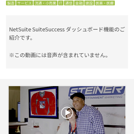
製造
サービス
流通・小売業
IT
通信
金融
建設
医薬・医療
NetSuite SuiteSuccess ダッシュボード機能のご
紹介です。
※この動画には音声が含まれていません。