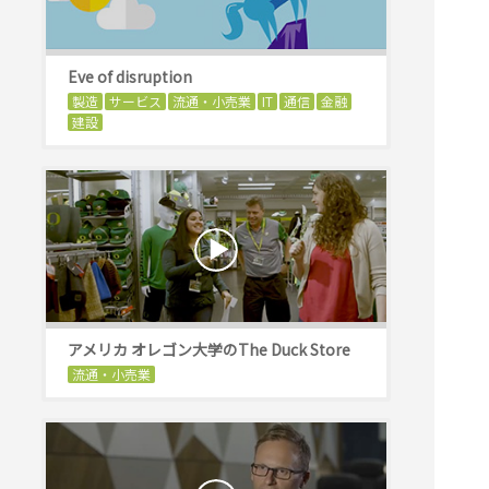
Eve of disruption
製造
サービス
流通・小売業
IT
通信
金融
建設
アメリカ オレゴン大学のThe Duck Store
流通・小売業