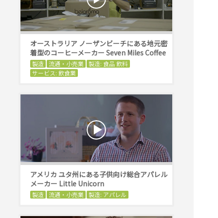
オーストラリア ノーザンビーチにある地元密
着型のコーヒーメーカー Seven Miles Coffee
製造
流通・小売業
製造: 食品 飲料
サービス: 飲食業
アメリカ ユタ州にある子供向け総合アパレル
メーカー Little Unicorn
製造
流通・小売業
製造: アパレル