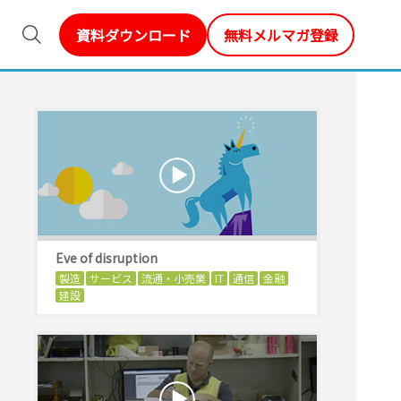
資料ダウンロード
無料メルマガ登録
Eve of disruption
製造
サービス
流通・小売業
IT
通信
金融
建設