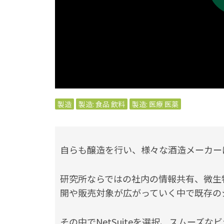
製造
製造: 食品 飲料
製造: 医療 医薬
自らも醸造を行い、様々な酒造メーカーに酵母
研究所ならではの社内の情報共有、微生
開や販売対象が広がっていく中で既存の
その中でNetSuiteを選択、スムーズ