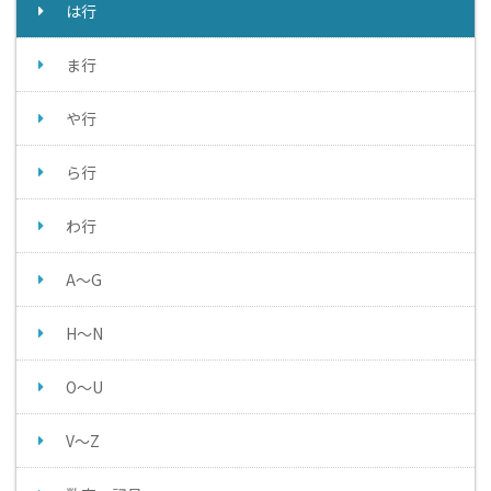
は行
ま行
や行
ら行
わ行
A～G
H～N
O～U
V～Z