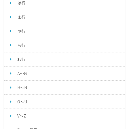
は行
ま行
や行
ら行
わ行
A～G
H～N
O～U
V～Z