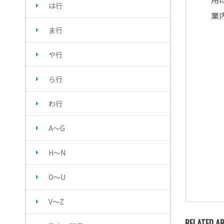
は行
業
ま行
や行
ら行
わ行
A～G
H～N
O～U
V～Z
RELATED AR