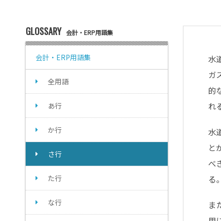
GLOSSARY
会計・ERP用語集
会計・ERP用語集
水
ガ
全用語
的
れ
あ行
か行
水
と
さ行
べ
た行
る
な行
ま
用