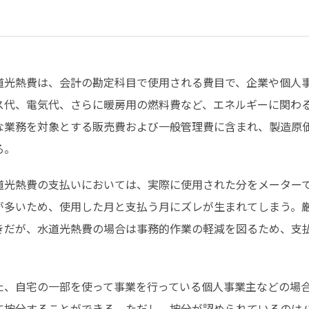
道光熱費は、会計の勘定科目で使用される費目で、企業や個人
ス代、電気代、さらに暖房用の燃料費など、エネルギーに関わ
な業務を対象とする販売費および一般管理費に含まれ、製造原
る。
道光熱費の支払いにおいては、実際に使用された分をメーター
が多いため、使用した月と支払う月にズレが生まれてしまう。
きだが、水道光熱費の場合は事務的作業の軽減を図るため、支
。
た、自宅の一部を使って事業を行っている個人事業主などの場
に按分することができる。ただし、按分が認められているのは