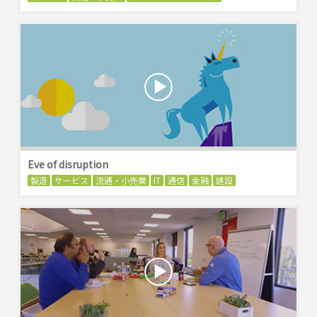
Eve of disruption
製造
サービス
流通・小売業
IT
通信
金融
建設