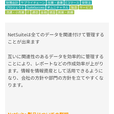
財務会計
サプライチェーン
在庫・倉庫
Eコマース
受発注
プロジェクト
SuiteSuccess
オムニチャネル
製造
サービス
流通・小売業
IT
通信
金融
建設
医薬・医療
NetSuiteは全てのデータを関連付けて管理する
ことが出来ます
互いに関連性のあるデータを効率的に管理する
ことにより、レポートなどの作成効率が上がり
ます。情報を情報資産として活用できるように
なり、会社の方針や部門の方針を立てやすくな
ります。