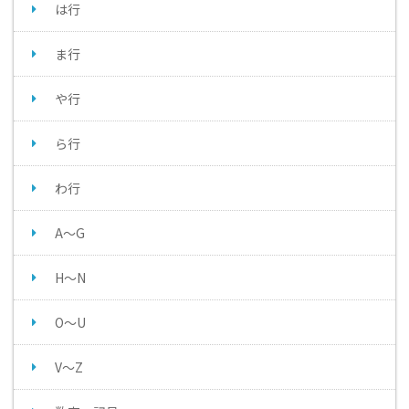
は行
ま行
や行
ら行
わ行
A～G
H～N
O～U
V～Z