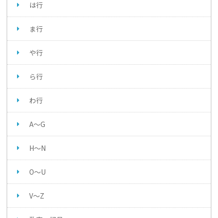
は行
ま行
や行
ら行
わ行
A～G
H～N
O～U
V～Z