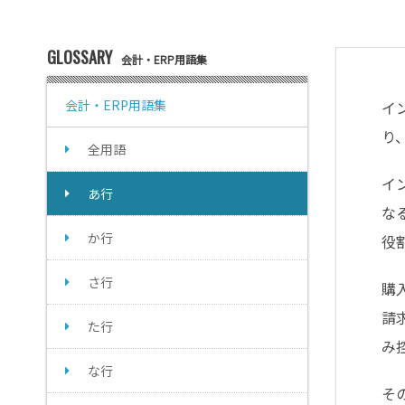
GLOSSARY
会計・ERP用語集
会計・ERP用語集
イ
り
全用語
イ
あ行
な
か行
役
さ行
購
請
た行
み
な行
そ