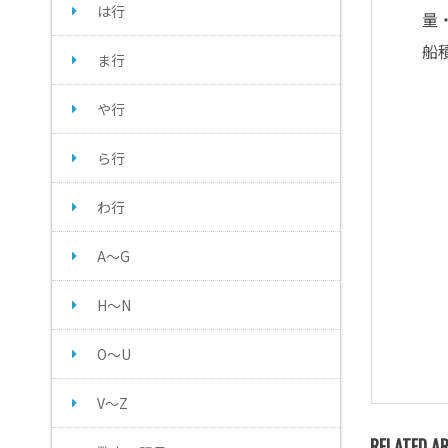
は行
量
船
ま行
や行
ら行
わ行
A～G
H～N
O～U
V～Z
RELATED AR