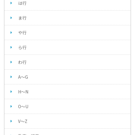
は行
ま行
や行
ら行
わ行
A～G
H～N
O～U
V～Z