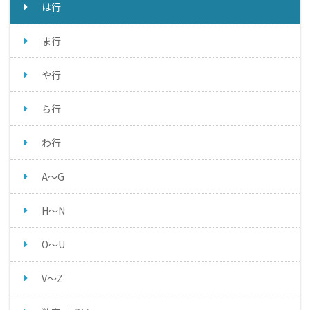
は行
ま行
や行
ら行
わ行
A～G
H～N
O～U
V～Z