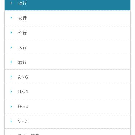
は行
ま行
や行
ら行
わ行
A～G
H～N
O～U
V～Z