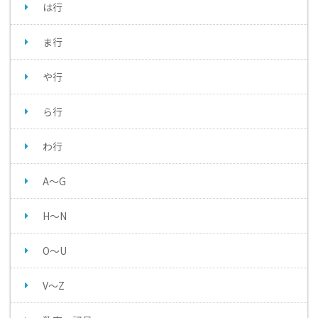
は行
ま行
や行
ら行
わ行
A～G
H～N
O～U
V～Z