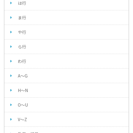
は行
ま行
や行
ら行
わ行
A～G
H～N
O～U
V～Z