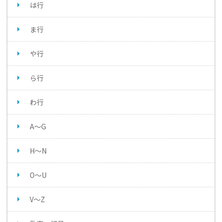
は行
ま行
や行
ら行
わ行
A～G
H～N
O～U
V～Z