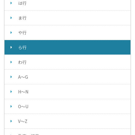
は行
ま行
や行
ら行
わ行
A～G
H～N
O～U
V～Z