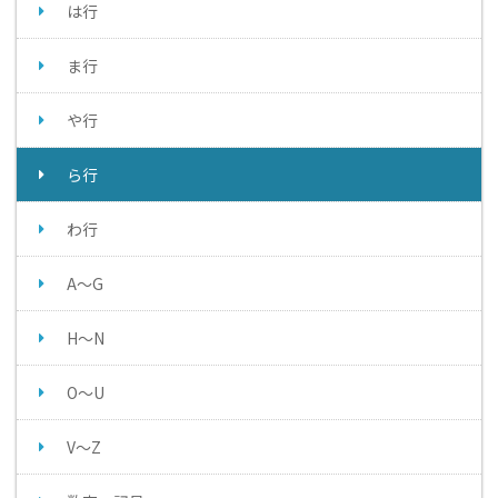
は行
ま行
や行
ら行
わ行
A～G
H～N
O～U
V～Z