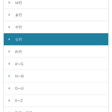
は行
ま行
や行
ら行
わ行
A～G
H～N
O～U
V～Z